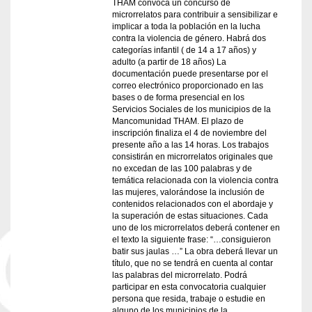
THAM convoca un concurso de
microrrelatos para contribuir a sensibilizar e
implicar a toda la población en la lucha
contra la violencia de género. Habrá dos
categorías infantil ( de 14 a 17 años) y
adulto (a partir de 18 años) La
documentación puede presentarse por el
correo electrónico proporcionado en las
bases o de forma presencial en los
Servicios Sociales de los municipios de la
Mancomunidad THAM. El plazo de
inscripción finaliza el 4 de noviembre del
presente año a las 14 horas. Los trabajos
consistirán en microrrelatos originales que
no excedan de las 100 palabras y de
temática relacionada con la violencia contra
las mujeres, valorándose la inclusión de
contenidos relacionados con el abordaje y
la superación de estas situaciones. Cada
uno de los microrrelatos deberá contener en
el texto la siguiente frase: “…consiguieron
batir sus jaulas …” La obra deberá llevar un
título, que no se tendrá en cuenta al contar
las palabras del microrrelato. Podrá
participar en esta convocatoria cualquier
persona que resida, trabaje o estudie en
alguno de los municipios de la