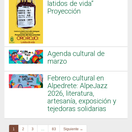
latidos de vida”
Proyección
Agenda cultural de
marzo
Febrero cultural en
Alpedrete: AlpeJazz
2026, literatura,
artesanía, exposición y
tejedoras solidarias
1
2
3
…
83
Siguiente →