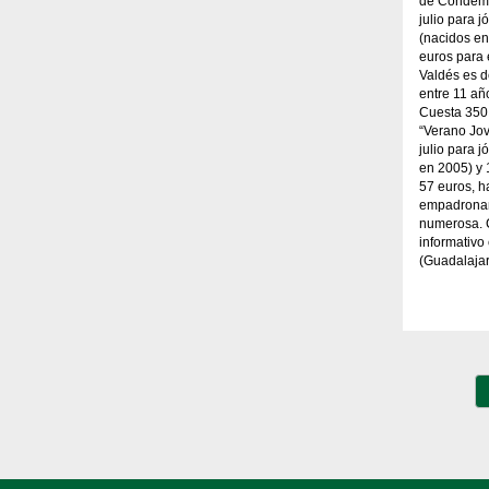
de Condemi
julio para 
(nacidos en
euros para
Valdés es d
entre 11 añ
Cuesta 350
“Verano Jov
julio para 
en 2005) y 
57 euros, h
empadronam
numerosa. 
informativ
(Guadalajar