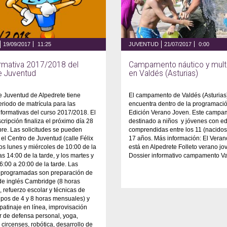
19/09/2017
11:25
JUVENTUD
21/07/2017
0:00
ormativa 2017/2018 del
Campamento náutico y mult
e Juventud
en Valdés (Asturias)
e Juventud de Alpedrete tiene
El campamento de Valdés (Asturias
periodo de matrícula para las
encuentra dentro de la programació
 formativas del curso 2017/2018. El
Edición Verano Joven. Este campa
cripción finaliza el próximo día 28
destinado a niños y jóvenes con e
re. Las solicitudes se pueden
comprendidas entre los 11 (nacidos
 el Centro de Juventud (calle Félix
17 años. Más información: El Veran
los lunes y miércoles de 10:00 de la
está en Alpedrete Folleto verano j
s 14:00 de la tarde, y los martes y
Dossier informativo campamento V
6:00 a 20:00 de la tarde. Las
s programadas son preparación de
e inglés Cambridge (8 horas
 refuerzo escolar y técnicas de
upos de 4 y 8 horas mensuales) y
 patinaje en línea, improvisación
ler de defensa personal, yoga,
 circenses, robótica, desarrollo de