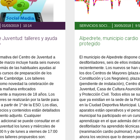
01/03/2019
10:14
SERVICIOS SOCIALES, FAMILIA Y MAYORES
30/05/2018
9:
 Juventud: talleres y ayuda
Alpedrete, municipio cardio
o
protegido
ormativa del Centro de Juventud a
El municipio de Alpedrete dispone 
1 de marzo incluye hasta seis nuevos
desfibriladores, seis de ellos instal
demás de las habituales ayudas al
recientemente. Los nuevos se han 
os cursos de preparación de los
los dos Centros de Mayores (plaza 
e Cambridge. Los talleres
Constitución y Los Negrales), plaza 
como novedad la celebración de
(pendiente de instalación), Centro 
 la mañana enfocados
Juventud, Casa de Cultura Asunció
mente a mayores de 18 años. Los
y Protección Civil. Todos ellos se s
eres se realizarán por la tarde para
que ya existían en la sede de la Pol
 a partir de 1º de la ESO. Los días,
en la Ciudad Deportiva Municipal. 
recios y contenidos están detallados
aparatos están operativos y el pers
ento adjunto. Cualquier
municipal ha participado en un cur
 adicional se puede consultar en el
aprendizaje en el que además del 
uventud los lunes y miércoles de
desfibrilador ha aprendido técnica
00 h y de lunes a viernes de 17:00
(reanimación cardio pulmonar). A pa
Los talleres propuestos son:
ahora los vecinos que lo deseen p