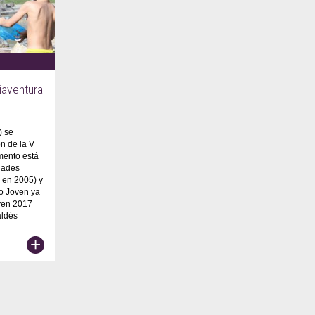
iaventura
) se
n de la V
mento está
dades
 en 2005) y
o Joven ya
oven 2017
aldés
+