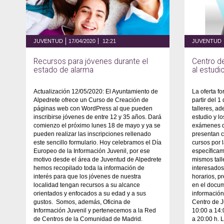
JUVENTUD
17/04/2020
12:21
JUVENTUD
Recursos para jóvenes durante el
Centro de
estado de alarma
al estudi
Actualización 12/05/2020: El Ayuntamiento de
La oferta f
Alpedrete ofrece un Curso de Creación de
partir del 
páginas web con WordPress al que pueden
talleres, a
inscribirse jóvenes de entre 12 y 35 años. Dará
estudio y l
comienzo el próximo lunes 18 de mayo y ya se
exámenes d
pueden realizar las inscripciones rellenado
presentan 
este sencillo formulario. Hoy celebramos el Día
cursos por
Europeo de la Información Juvenil, por ese
específica
motivo desde el área de Juventud de Alpedrete
mismos tall
hemos recopilado toda la información de
interesados
interés para que los jóvenes de nuestra
horarios, p
localidad tengan recursos a su alcance
en el docum
orientados y enfocados a su edad y a sus
información
gustos. Somos, además, Oficina de
Centro de J
Información Juvenil y pertenecemos a la Red
10:00 a 14:
de Centros de la Comunidad de Madrid.
a 20:00 h. 