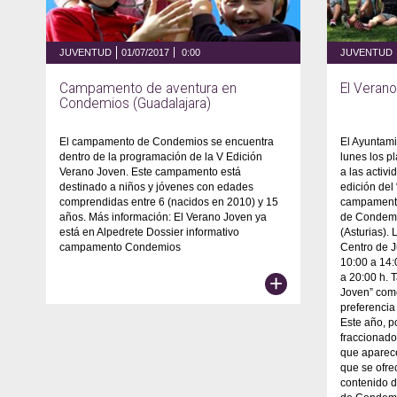
JUVENTUD
01/07/2017
0:00
JUVENTUD
Campamento de aventura en
El Veran
Condemios (Guadalajara)
El campamento de Condemios se encuentra
El Ayuntami
dentro de la programación de la V Edición
lunes los p
Verano Joven. Este campamento está
a las activ
destinado a niños y jóvenes con edades
edición del
comprendidas entre 6 (nacidos en 2010) y 15
campamento
años. Más información: El Verano Joven ya
de Condemi
está en Alpedrete Dossier informativo
(Asturias). 
campamento Condemios
Centro de J
10:00 a 14:
+
a 20:00 h. 
Joven” com
preferencia
Este año, p
fraccionad
que aparece
que se ofre
contenido d