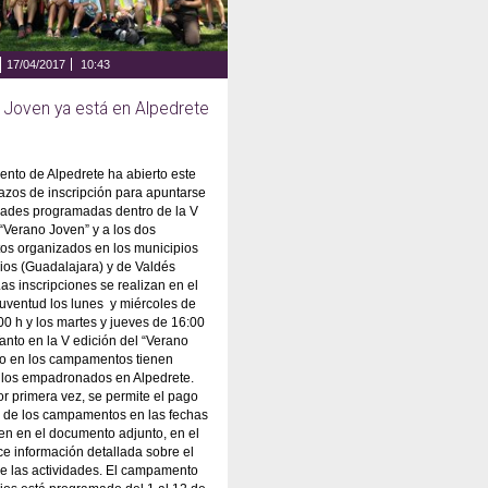
17/04/2017
10:43
o Joven ya está en Alpedrete
ento de Alpedrete ha abierto este
lazos de inscripción para apuntarse
idades programadas dentro de la V
 “Verano Joven” y a los dos
s organizados en los municipios
os (Guadalajara) y de Valdés
Las inscripciones se realizan en el
uventud los lunes y miércoles de
00 h y los martes y jueves de 16:00
Tanto en la V edición del “Verano
o en los campamentos tienen
 los empadronados en Alpedrete.
or primera vez, se permite el pago
o de los campamentos en las fechas
n en el documento adjunto, en el
ce información detallada sobre el
e las actividades. El campamento