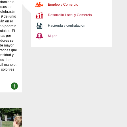
untamiento
Empleo y Comercio
rsos de
celebrarán
Desarrollo Local y Comercio
 9 de junio
rán en el
Hacienda y contratación
 Alpedrete.
atuitos. El
nas por
Mujer
adores se
 de mayor
ersonas que
cesidad y
tos. Los
cil manejo.
 solo tres
+