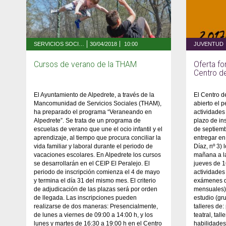
SERVICIOS SOCIALES, FAMILIA Y MAYORES
30/04/2018
10:00
JUVENTUD
Cursos de verano de la THAM
Oferta f
Centro d
El Ayuntamiento de Alpedrete, a través de la
El Centro d
Mancomunidad de Servicios Sociales (THAM),
abierto el 
ha preparado el programa “Veraneando en
actividades
Alpedrete”. Se trata de un programa de
plazo de ins
escuelas de verano que une el ocio infantil y el
de septiemb
aprendizaje, al tiempo que procura conciliar la
entregar en
vida familiar y laboral durante el periodo de
Díaz, nº 3) 
vacaciones escolares. En Alpedrete los cursos
mañana a la
se desarrollarán en el CEIP El Peralejo. El
jueves de 1
periodo de inscripción comienza el 4 de mayo
actividade
y termina el día 31 del mismo mes. El criterio
exámenes d
de adjudicación de las plazas será por orden
mensuales),
de llegada. Las inscripciones pueden
estudio (gr
realizarse de dos maneras: Presencialmente,
talleres de:
de lunes a viernes de 09:00 a 14:00 h, y los
teatral, tal
lunes y martes de 16:30 a 19:00 h en el Centro
habilidades