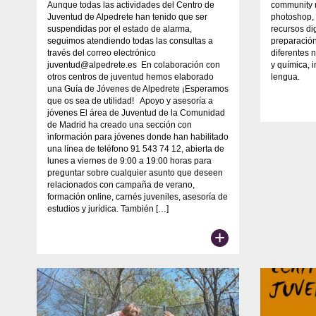
Aunque todas las actividades del Centro de
community 
Juventud de Alpedrete han tenido que ser
photoshop, 
suspendidas por el estado de alarma,
recursos di
seguimos atendiendo todas las consultas a
preparació
través del correo electrónico
diferentes n
juventud@alpedrete.es En colaboración con
y química, 
otros centros de juventud hemos elaborado
lengua.
una Guía de Jóvenes de Alpedrete ¡Esperamos
que os sea de utilidad! Apoyo y asesoría a
jóvenes El área de Juventud de la Comunidad
de Madrid ha creado una sección con
información para jóvenes donde han habilitado
una línea de teléfono 91 543 74 12, abierta de
lunes a viernes de 9:00 a 19:00 horas para
preguntar sobre cualquier asunto que deseen
relacionados con campaña de verano,
formación online, carnés juveniles, asesoría de
estudios y jurídica. También […]
+