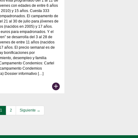
os está programado del 1 al 12 de
jóvenes con edades de entre 6 años
 2010) y 15 años. Cuesta 333
 empadronados. El campamento de
el 21 al 30 de julio para jóvenes de
os (nacidos en 2005) y 17 años.
 euros para empadronados. Y el
en” se desarrolla del 3 al 28 de
jóvenes de entre 11 años (nacidos
17 años. El precio semanal es de
ay bonificaciones por
iento, desempleo y familia
Campamento Condemios: Cartel
o campamento Condemios
a) Dossier informativo […]
+
1
2
Siguiente →