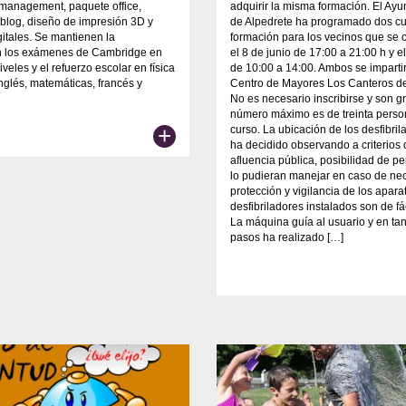
management, paquete office,
adquirir la misma formación. El Ay
blog, diseño de impresión 3D y
de Alpedrete ha programado dos cu
gitales. Se mantienen la
formación para los vecinos que se 
n los exámenes de Cambridge en
el 8 de junio de 17:00 a 21:00 h y el
iveles y el refuerzo escolar en física
de 10:00 a 14:00. Ambos se imparti
inglés, matemáticas, francés y
Centro de Mayores Los Canteros de
No es necesario inscribirse y son gr
número máximo es de treinta perso
+
curso. La ubicación de los desfibril
ha decidido observando a criterios
afluencia pública, posibilidad de p
lo pudieran manejar en caso de ne
protección y vigilancia de los apara
desfibriladores instalados son de fá
La máquina guía al usuario y en tan
pasos ha realizado […]