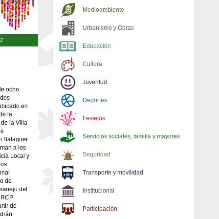
Medioambiente
Urbanismo y Obras
52
Educación
Cultura
Juventud
de ocho
ados
Deportes
ubicado en
de la
Festejos
de la Villa
de
Servicios sociales, familia y mayores
n Balaguer
uman a los
Seguridad
icía Local y
Los
onal
Transporte y movilidad
so de
manejo del
Institucional
s RCP
rtir de
Participación
odrán