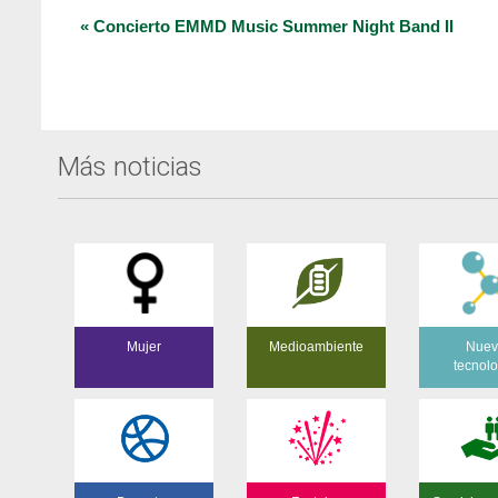
Navegación
«
Concierto EMMD Music Summer Night Band II
del
Evento
Más noticias
Mujer
Medioambiente
Nuev
tecnol