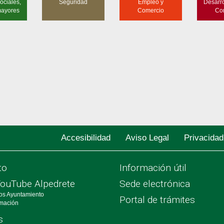
ociales,
Seguridad
Empleo y
Desarro
mayores
Comercio
Co
Accesibilidad
Aviso Legal
Privacidad
to
Información útil
YouTube Alpedrete
Sede electrónica
os Ayuntamiento
Portal de trámites
rmación
s