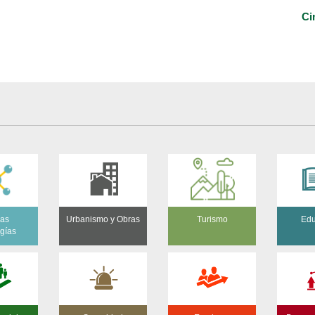
Ci
as
Urbanismo y Obras
Turismo
Edu
ogías