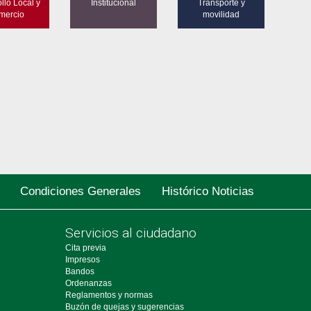
llo Local y
Institucional
Transporte y
mercio
movilidad
Condiciones Generales
Histórico Noticias
Servicios al ciudadano
Cita previa
Impresos
Bandos
Ordenanzas
Reglamentos y normas
Buzón de quejas y sugerencias