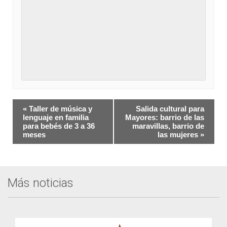
Navegación
«
Taller de música y
Salida cultural para
del
lenguaje en familia
Mayores: barrio de las
para bebés de 3 a 36
maravillas, barrio de
Evento
meses
las mujeres
»
Más noticias