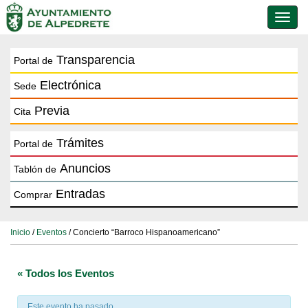
Conmu
de
naveg
Transparencia
Portal de
Electrónica
Sede
Previa
Cita
Trámites
Portal de
Anuncios
Tablón de
Entradas
Comprar
Inicio
/
Eventos
/ Concierto “Barroco Hispanoamericano”
« Todos los Eventos
Este evento ha pasado.