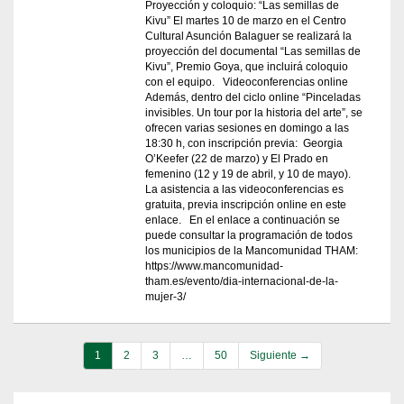
Proyección y coloquio: “Las semillas de
Kivu” El martes 10 de marzo en el Centro
Cultural Asunción Balaguer se realizará la
proyección del documental “Las semillas de
Kivu”, Premio Goya, que incluirá coloquio
con el equipo. Videoconferencias online
Además, dentro del ciclo online “Pinceladas
invisibles. Un tour por la historia del arte”, se
ofrecen varias sesiones en domingo a las
18:30 h, con inscripción previa: Georgia
O’Keefer (22 de marzo) y El Prado en
femenino (12 y 19 de abril, y 10 de mayo).
La asistencia a las videoconferencias es
gratuita, previa inscripción online en este
enlace. En el enlace a continuación se
puede consultar la programación de todos
los municipios de la Mancomunidad THAM:
https://www.mancomunidad-
tham.es/evento/dia-internacional-de-la-
mujer-3/
1
2
3
…
50
Siguiente →