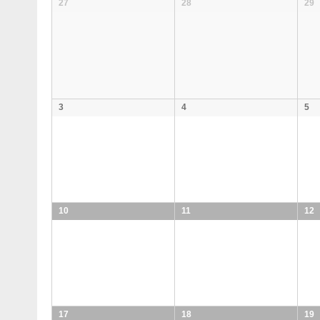
Calendario
27
28
29
Eventos
de
Eventos
3
4
5
10
11
12
17
18
19