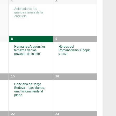
1
2
Antología de los
grandes temas de la
Zarzuela
8
9
l
Hermanos Aragón: los
Héroes del
temazos de “los
Romanticismo: Chopin
payasos de la tele”
y Liszt
15
16
Concierto de Jorge
Bedoya – Las Manos,
una historia frente al
piano
22
23