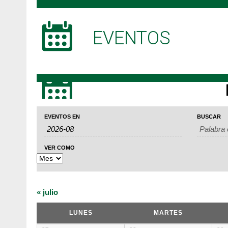
EVENTOS
Búsqueda
Navegación
Navegación
EVENTOS EN
BUSCAR
de
de
de
Eventos
búsqueda
vistas
VER COMO
y
de
vistas
Evento
«
julio
de
Calendario
Eventos
LUNES
MARTES
de