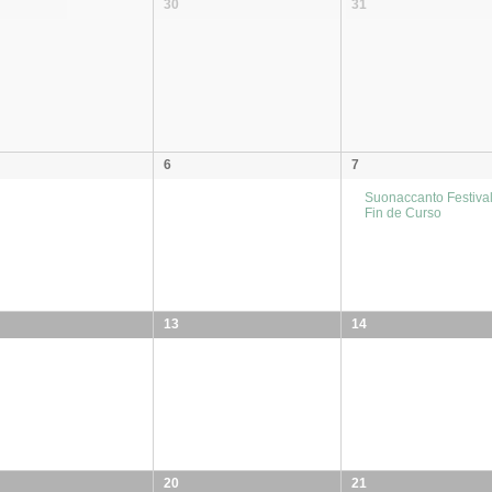
30
31
6
7
Suonaccanto Festiva
Fin de Curso
13
14
20
21