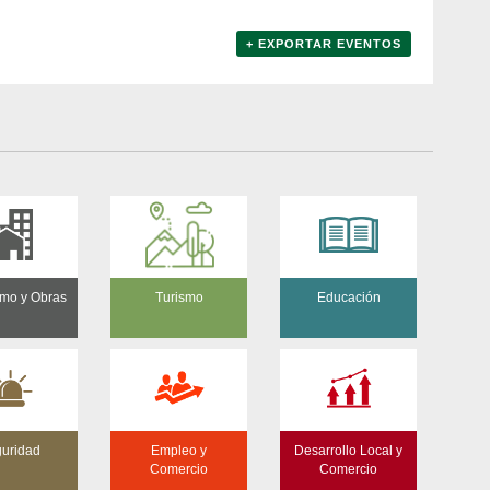
+ EXPORTAR EVENTOS
mo y Obras
Turismo
Educación
uridad
Empleo y
Desarrollo Local y
Comercio
Comercio