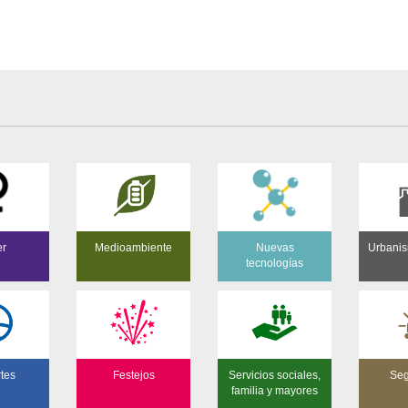
er
Medioambiente
Nuevas
Urbanis
tecnologías
tes
Festejos
Servicios sociales,
Seg
familia y mayores