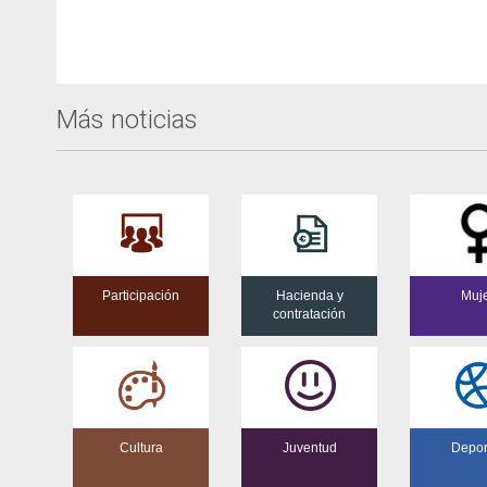
Más noticias
Participación
Hacienda y
Muj
contratación
Cultura
Juventud
Depor