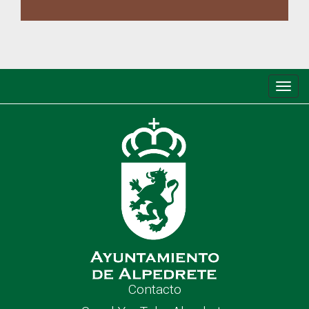
Conm
de
nave
Contacto