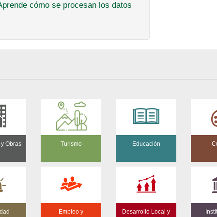
Aprende cómo se procesan los datos
 y Obras
Turismo
Educación
Cu
idad
Empleo y
Desarrollo Local y
Inst