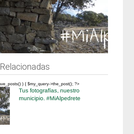
 Relacionadas
ave_posts() ) { $my_query->the_post(); ?>
Tus fotografías, nuestro
municipio. #MiAlpedrete