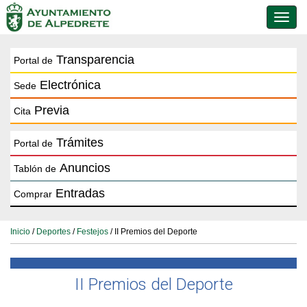
Conmu
de
naveg
Transparencia
Portal de
Electrónica
Sede
Previa
Cita
Trámites
Portal de
Anuncios
Tablón de
Entradas
Comprar
Inicio
/
Deportes
/
Festejos
/ II Premios del Deporte
II Premios del Deporte