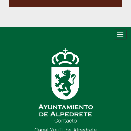
Conm
de
nave
Contacto
Canal YouTube Alpedrete