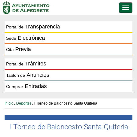
Conmu
de
naveg
Transparencia
Portal de
Electrónica
Sede
Previa
Cita
Trámites
Portal de
Anuncios
Tablón de
Entradas
Comprar
Inicio
/
Deportes
/ I Torneo de Baloncesto Santa Quiteria
I Torneo de Baloncesto Santa Quiteria