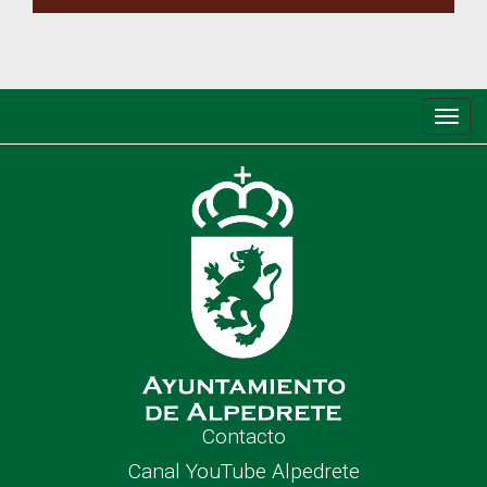
Conm
de
nave
Contacto
Canal YouTube Alpedrete