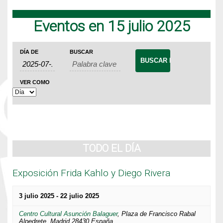
Eventos en 15 julio 2025
Navegación
Búsqueda
Navegación
DÍA DE
BUSCAR
de
de
de
Eventos
búsqueda
vistas
VER COMO
de
y
Evento
vistas
de
Eventos
TODO EL DÍA
Exposición Frida Kahlo y Diego Rivera
3 julio 2025
-
22 julio 2025
Centro Cultural Asunción Balaguer
,
Plaza de Francisco Rabal
Alpedrete
,
Madrid
28430
España