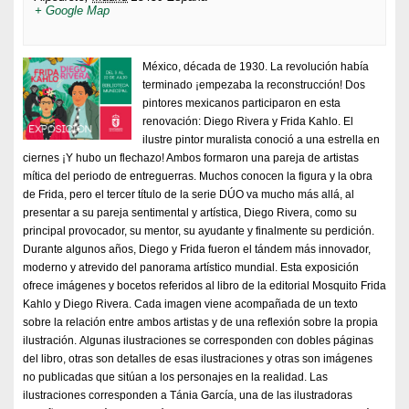
+ Google Map
México, década de 1930. La revolución había
terminado ¡empezaba la reconstrucción! Dos
pintores mexicanos participaron en esta
renovación: Diego Rivera y Frida Kahlo. El
ilustre pintor muralista conoció a una estrella en
ciernes ¡Y hubo un flechazo! Ambos formaron una pareja de artistas
mítica del periodo de entreguerras. Muchos conocen la figura y la obra
de Frida, pero el tercer título de la serie DÚO va mucho más allá, al
presentar a su pareja sentimental y artística, Diego Rivera, como su
principal provocador, su mentor, su ayudante y finalmente su perdición.
Durante algunos años, Diego y Frida fueron el tándem más innovador,
moderno y atrevido del panorama artístico mundial. Esta exposición
ofrece imágenes y bocetos referidos al libro de la editorial Mosquito Frida
Kahlo y Diego Rivera. Cada imagen viene acompañada de un texto
sobre la relación entre ambos artistas y de una reflexión sobre la propia
ilustración. Algunas ilustraciones se corresponden con dobles páginas
del libro, otras son detalles de esas ilustraciones y otras son imágenes
no publicadas que sitúan a los personajes en la realidad. Las
ilustraciones corresponden a Tánia García, una de las ilustradoras