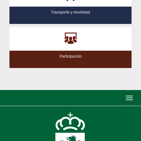
Transporte y movilidad
Participación
Conm
de
nave