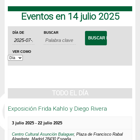
Eventos en 14 julio 2025
Navegación
Búsqueda
Navegación
DÍA DE
BUSCAR
de
de
de
Eventos
búsqueda
vistas
VER COMO
de
y
Evento
vistas
de
Eventos
TODO EL DÍA
Exposición Frida Kahlo y Diego Rivera
3 julio 2025
-
22 julio 2025
Centro Cultural Asunción Balaguer
,
Plaza de Francisco Rabal
Alpedrete
,
Madrid
28430
España