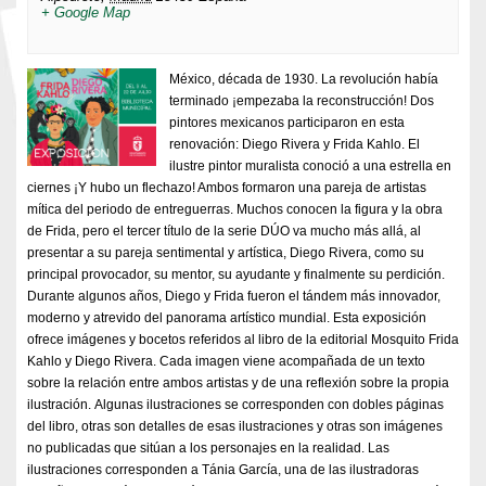
+ Google Map
México, década de 1930. La revolución había
terminado ¡empezaba la reconstrucción! Dos
pintores mexicanos participaron en esta
renovación: Diego Rivera y Frida Kahlo. El
ilustre pintor muralista conoció a una estrella en
ciernes ¡Y hubo un flechazo! Ambos formaron una pareja de artistas
mítica del periodo de entreguerras. Muchos conocen la figura y la obra
de Frida, pero el tercer título de la serie DÚO va mucho más allá, al
presentar a su pareja sentimental y artística, Diego Rivera, como su
principal provocador, su mentor, su ayudante y finalmente su perdición.
Durante algunos años, Diego y Frida fueron el tándem más innovador,
moderno y atrevido del panorama artístico mundial. Esta exposición
ofrece imágenes y bocetos referidos al libro de la editorial Mosquito Frida
Kahlo y Diego Rivera. Cada imagen viene acompañada de un texto
sobre la relación entre ambos artistas y de una reflexión sobre la propia
ilustración. Algunas ilustraciones se corresponden con dobles páginas
del libro, otras son detalles de esas ilustraciones y otras son imágenes
no publicadas que sitúan a los personajes en la realidad. Las
ilustraciones corresponden a Tánia García, una de las ilustradoras