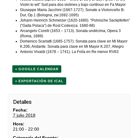
Violin to wit” Suit para dos violines y bajo continuo en Fa Mayor
Giuseppe Maria Jacchini (1667-1727). Sonate a Violoncello B-
Dur, Op.1 (Bologna, zw.1692-1695)
Johann Heinrich Schmelzer (1620-1680). “Polnische Sackpfeifen”
(“Gaita Polaca”) de Rost Codex(ca. 1680-88)
Arcangelo Corelli (1653 – 1713). Sonata undécima, Opera 3
(Roma, 1689)
Domenico Scarlatti (1685-1757). Sonata para clave en Mi Mayor
K.206, Andante. Sonata para clave en Mi Mayor K.207, Allegro
Antonio Vivaldi (1678 – 1741). La Folía en Re menor RV63
+ GOOGLE CALENDAR
+ EXPORTACIÓN DE ICAL
Detalles
Fecha:
7 julio 2018
Hora:
21:00 - 22:00
Categoría del Evento: