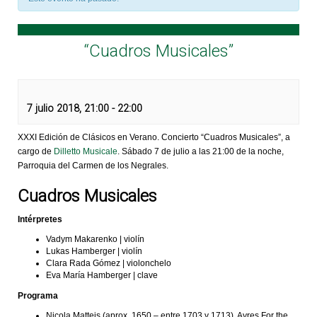
“Cuadros Musicales”
7 julio 2018, 21:00
-
22:00
XXXI Edición de Clásicos en Verano. Concierto “Cuadros Musicales”, a
cargo de
Dilletto Musicale
. Sábado 7 de julio a las 21:00 de la noche,
Parroquia del Carmen de los Negrales.
Cuadros Musicales
Intérpretes
Vadym Makarenko | violín
Lukas Hamberger | violín
Clara Rada Gómez | violonchelo
Eva María Hamberger | clave
Programa
Nicola Matteis (aprox. 1650 – entre 1703 y 1713). Ayres For the