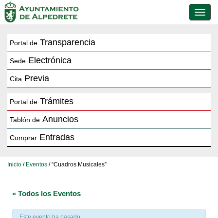
Conmu
de
naveg
Transparencia
Portal de
Electrónica
Sede
Previa
Cita
Trámites
Portal de
Anuncios
Tablón de
Entradas
Comprar
Inicio
/
Eventos
/ “Cuadros Musicales”
« Todos los Eventos
Este evento ha pasado.