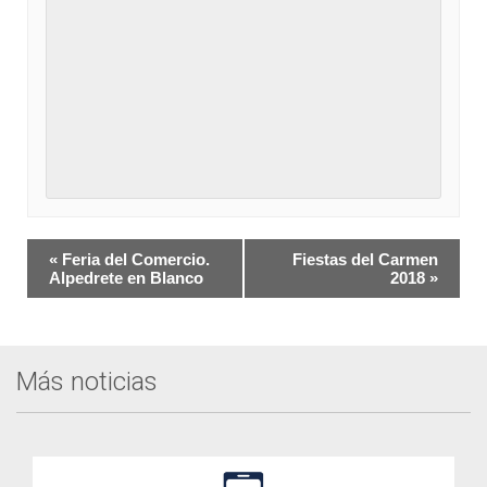
Navegación
«
Feria del Comercio.
Fiestas del Carmen
del
Alpedrete en Blanco
2018
»
Evento
Más noticias