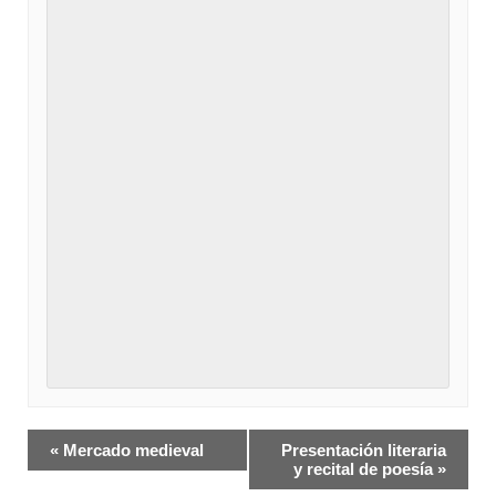
Navegación
«
Mercado medieval
Presentación literaria
del
y recital de poesía
»