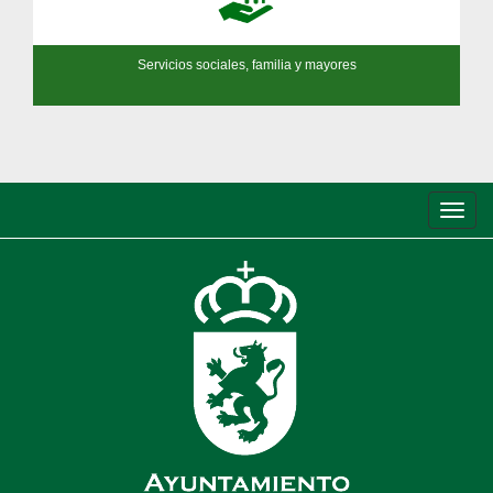
Servicios sociales, familia y mayores
Conm
de
nave