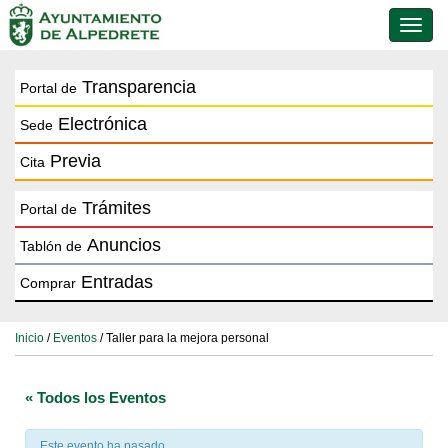
Conmu
de
naveg
Transparencia
Portal de
Electrónica
Sede
Previa
Cita
Trámites
Portal de
Anuncios
Tablón de
Entradas
Comprar
Inicio
/
Eventos
/ Taller para la mejora personal
« Todos los Eventos
Este evento ha pasado.