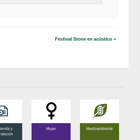
Festival Stone en acústico
»
ienda y
Mujer
Medioambiente
ratación