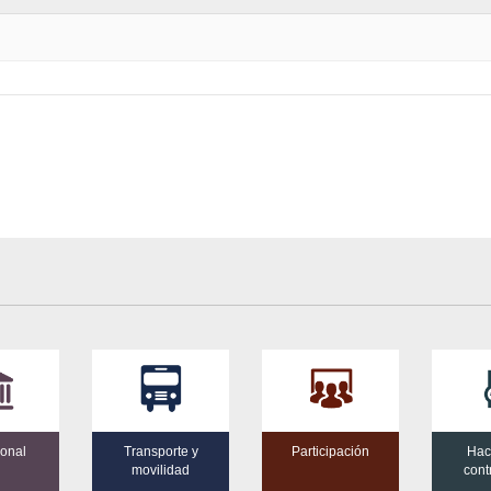
ional
Transporte y
Participación
Hac
movilidad
cont