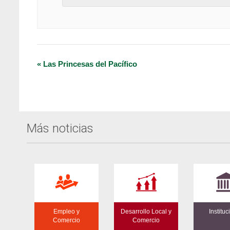
Navegación
«
Las Princesas del Pacífico
del
Evento
Más noticias
Empleo y
Desarrollo Local y
Instituc
Comercio
Comercio