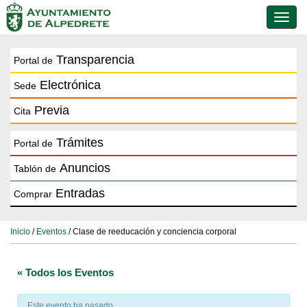
Conmu
de
naveg
Transparencia
Portal de
Electrónica
Sede
Previa
Cita
Trámites
Portal de
Anuncios
Tablón de
Entradas
Comprar
Inicio
/
Eventos
/ Clase de reeducación y conciencia corporal
« Todos los Eventos
Este evento ha pasado.