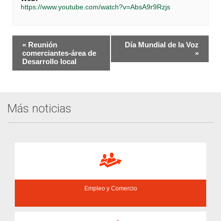
https://www.youtube.com/watch?v=AbsA9r9Rzjs
Navegación
«
Reunión
Día Mundial de la Voz
del
comerciantes-área de
»
Desarrollo local
Evento
Más noticias
Empleo y Comercio