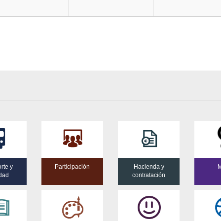
rte y
Participación
Hacienda y
M
idad
contratación