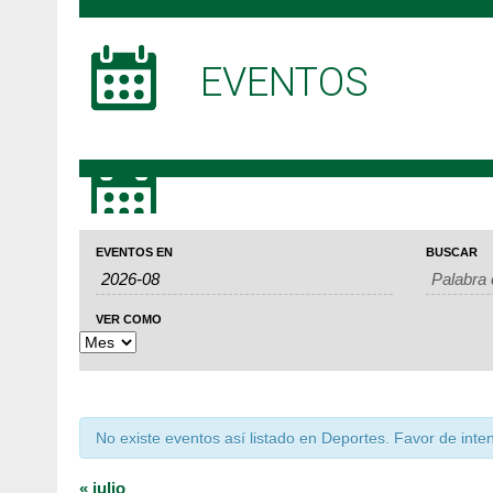
EVENTOS
Búsqueda
Navegación
Navegación
EVENTOS EN
BUSCAR
de
de
de
Eventos
búsqueda
vistas
VER COMO
y
de
vistas
Evento
de
No existe eventos así listado en Deportes. Favor de inten
Eventos
«
julio