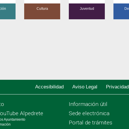
ción
Cultura
Juventud
De
Accesibilidad
Aviso Legal
Privacidad
to
Información útil
YouTube Alpedrete
Sede electrónica
os Ayuntamiento
Portal de trámites
rmación