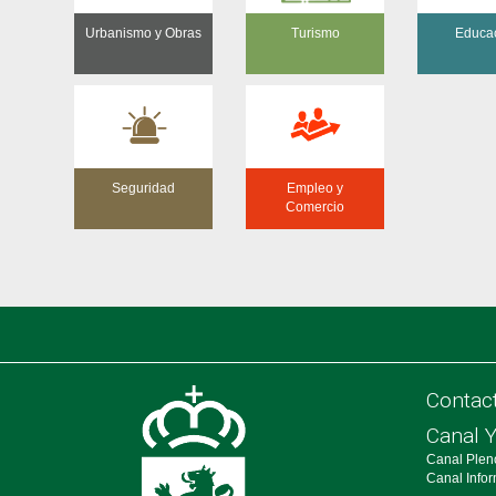
Urbanismo y Obras
Turismo
Educa
Seguridad
Empleo y
Comercio
Contac
Canal 
Canal Plen
Canal Info