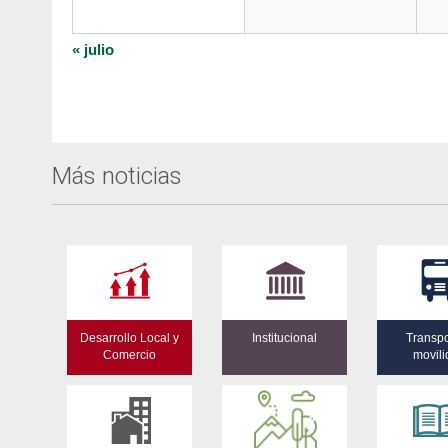
«
julio
Más noticias
Desarrollo Local y
Institucional
Transpo
Comercio
movil