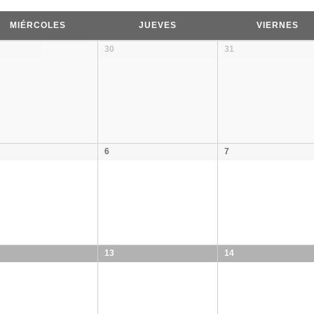
MIÉRCOLES
JUEVES
VIERNES
30
31
6
7
13
14