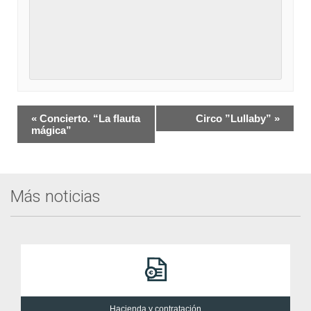
Navegación
«
Concierto. “La flauta
Circo ”Lullaby”
»
del
mágica”
Evento
Más noticias
Hacienda y contratación