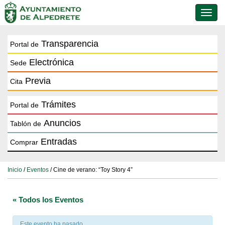
Conmu
de
naveg
Transparencia
Portal de
Electrónica
Sede
Previa
Cita
Trámites
Portal de
Anuncios
Tablón de
Entradas
Comprar
Inicio
/
Eventos
/ Cine de verano: “Toy Story 4”
« Todos los Eventos
Este evento ha pasado.