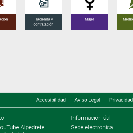
ación
Hacienda y
Mujer
Medio
contratación
Accesibilidad
Aviso Legal
Privacidad
to
Información útil
YouTube Alpedrete
Sede electrónica