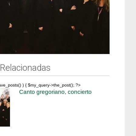
 Relacionadas
ave_posts() ) { $my_query->the_post(); ?>
Canto gregoriano, concierto