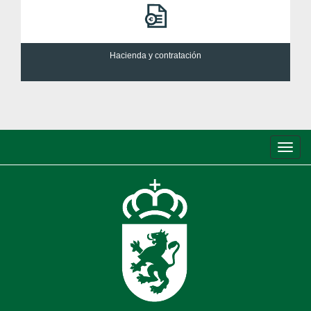
Hacienda y contratación
Conm
de
nave