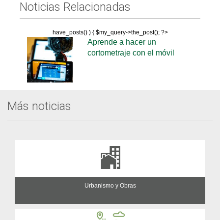
Noticias Relacionadas
have_posts() ) { $my_query->the_post(); ?>
Aprende a hacer un
cortometraje con el móvil
Más noticias
Urbanismo y Obras