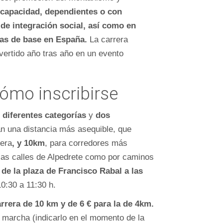
scapacidad, dependientes o con
de integración social, así como en
cas de
base en España.
La carrera
vertido año tras año en un evento
cómo inscribirse
,
diferentes categorías
y
dos
an una distancia más asequible, que
rera
, y 10km
, para corredores más
 las calles de Alpedrete como por caminos
 de la plaza de Francisco Rabal a las
10:30 a 11:30 h.
arrera de 10 km y de 6 € para la de 4km.
e marcha (indicarlo en el momento de la