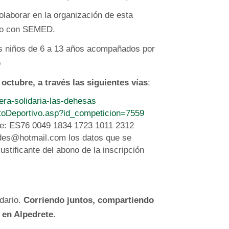
laborar en la organización de esta
cto con SEMED.
os niños de 6 a 13 años acompañados por
o
 octubre, a través las siguientes vías
:
era-solidaria-las-dehesas
ntoDeportivo.asp?id_competicion=7559
nte: ES76 0049 1834 1723 1011 2312
es@hotmail.com los datos que se
justificante del abono de la inscripción
idario.
Corriendo juntos, compartiendo
 en Alpedrete
.