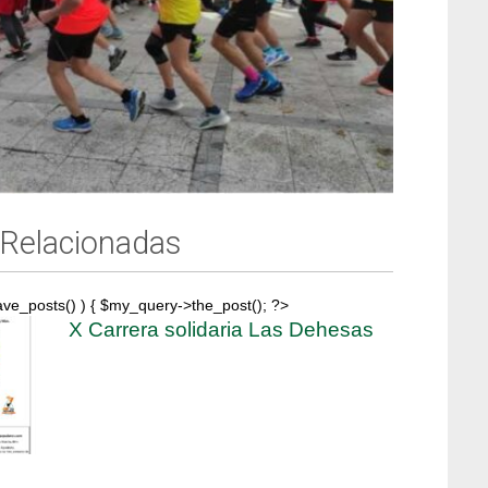
 Relacionadas
ave_posts() ) { $my_query->the_post(); ?>
X Carrera solidaria Las Dehesas