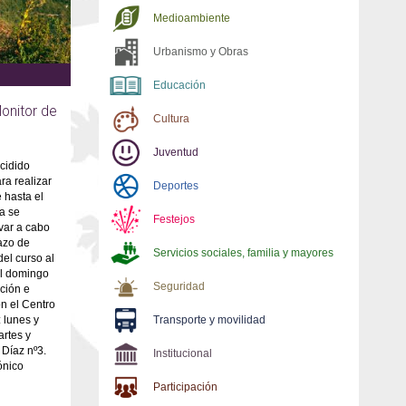
Medioambiente
Urbanismo y Obras
Educación
Monitor de
Cultura
Juventud
cidido
ra realizar
Deportes
 hasta el
a se
Festejos
var a cabo
lazo de
Servicios sociales, familia y mayores
del curso al
 al domingo
Seguridad
ción e
n el Centro
 lunes y
Transporte y movilidad
artes y
 Díaz nº3.
Institucional
ónico
Participación