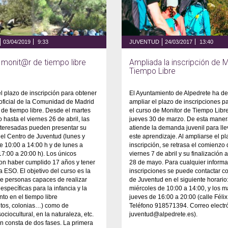
03/04/2019
9:33
JUVENTUD
24/03/2017
13:40
 monit@r de tiempo libre
Ampliada la inscripción de 
Tiempo Libre
 plazo de inscripción para obtener
El Ayuntamiento de Alpedrete ha de
oficial de la Comunidad de Madrid
ampliar el plazo de inscripciones pa
de tiempo libre. Desde el martes
el curso de Monitor de Tiempo Libre
 hasta el viernes 26 de abril, las
jueves 30 de marzo. De esta maner
nteresadas pueden presentar su
atiende la demanda juvenil para lle
n el Centro de Juventud (lunes y
este aprendizaje. Al ampliarse el p
e 10:00 a 14:00 h y de lunes a
inscripción, se retrasa el comienzo 
17:00 a 20:00 h). Los únicos
viernes 7 de abril y su finalización
son haber cumplido 17 años y tener
28 de mayo. Para cualquier informa
 la ESO. El objetivo del curso es la
inscripciones se puede contactar co
e personas capaces de realizar
de Juventud en el siguiente horario:
específicas para la infancia y la
miércoles de 10:00 a 14:00, y los m
nto en el tiempo libre
jueves de 16:00 a 20:00 (calle Félix
os, colonias…) como de
Teléfono 918571394. Correo electr
ciocultural, en la naturaleza, etc.
juventud@alpedrete.es).
n consta de dos fases. La primera