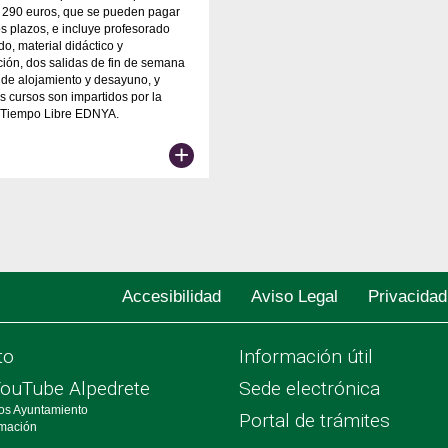
e 290 euros, que se pueden pagar
s plazos, e incluye profesorado
do, material didáctico y
ión, dos salidas de fin de semana
de alojamiento y desayuno, y
s cursos son impartidos por la
 Tiempo Libre EDNYA.
+
Accesibilidad
Aviso Legal
Privacidad
to
Información útil
YouTube Alpedrete
Sede electrónica
os Ayuntamiento
Portal de trámites
rmación