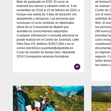
título de graduado en ESO. El curso se
de formació
realizará los viernes y sábados entre el 8 de
se realizan
noviembre de 2019 al 15 de febrero de 2020, e
Centro de J
incluye una salida de 3 días de duración con
son al meno
alojamiento y desayuno. Las personas que
actividad d
concluyan el curso recibirán un diplomaba
libre. El p
oficial de la Comunidad de Madrid que
las person
acredita los conocimientos adquiridos.
290 euros p
Cualquier información o consulta adicional se
prioridad l
puede realizar en el Centro de Juventud, calle
curso inclu
Félix Díaz nº3, teléfono 918571394 o en el
coordinació
correo electrónico juventud@alpedrete.es
documentac
Curso de monitor de tiempo libre. Alpedrete
en régimen 
2019 Cronograma sesiones formativas
seguros. Cu
sobre fecha
+
las clases 