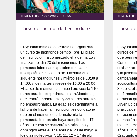
JUVENTUD
17/03/2017
13:55
JUVENTUD
Curso de monitor de tiempo libre
Curso de
El Ayuntamiento de Alpedrete ha organizado
El Ayuntami
un curso de monitor de tiempo libre. El plazo
cursos de m
de inscripción ha comenzado el 7 de marzo y
que permite
finalizará el día 23 del mismo mes. Las
Comunidad d
personas interesadas pueden realizar la
realizar act
inscripción en el Centro de Juventud en el
y la juvent
siguiente horario: lunes y miércoles de 10:00 a
campamento
14:00, y los martes y jueves de 16:00 a 20:00.
sociocultura
El curso de monitor de tiempo libre cuesta 140
30 de septi
euros para los empadronados en Alpedrete,
de formació
que tendrán preferencia, y 280 euros para los
duración qu
no empadronados. La edad es determinante a
Juventud de
la hora de hacer la inscripción, es obligatorio
práctica de
que en el momento de formalizarla la
duración en
personada interesada haya cumplido los 17
animación d
años. El curso se realizará los sábados y
matriculars
domingos entre el 1de abril y el 20 de mayo, y
años al inic
los días no lectivos 7, 10, 11, 12 y 17 de abril.
Graduado en