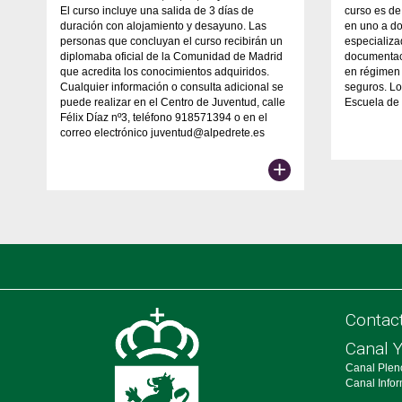
El curso incluye una salida de 3 días de
curso es d
duración con alojamiento y desayuno. Las
en uno a do
personas que concluyan el curso recibirán un
especializa
diplomaba oficial de la Comunidad de Madrid
documentac
que acredita los conocimientos adquiridos.
en régimen 
Cualquier información o consulta adicional se
seguros. Lo
puede realizar en el Centro de Juventud, calle
Escuela de
Félix Díaz nº3, teléfono 918571394 o en el
correo electrónico juventud@alpedrete.es
+
Contac
Canal 
Canal Plen
Canal Info