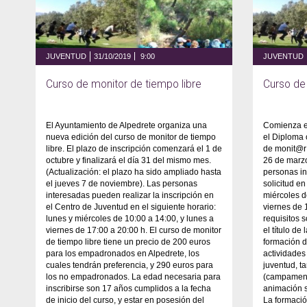
JUVENTUD
31/10/2019
9:00
JUVENTUD
Curso de monitor de tiempo libre
Curso de
El Ayuntamiento de Alpedrete organiza una
Comienza el
nueva edición del curso de monitor de tiempo
el Diploma 
libre. El plazo de inscripción comenzará el 1 de
de monit@r 
octubre y finalizará el día 31 del mismo mes.
26 de marzo
(Actualización: el plazo ha sido ampliado hasta
personas i
el jueves 7 de noviembre). Las personas
solicitud e
interesadas pueden realizar la inscripción en
miércoles d
el Centro de Juventud en el siguiente horario:
viernes de 
lunes y miércoles de 10:00 a 14:00, y lunes a
requisitos 
viernes de 17:00 a 20:00 h. El curso de monitor
el título de
de tiempo libre tiene un precio de 200 euros
formación d
para los empadronados en Alpedrete, los
actividades 
cuales tendrán preferencia, y 290 euros para
juventud, ta
los no empadronados. La edad necesaria para
(campament
inscribirse son 17 años cumplidos a la fecha
animación so
de inicio del curso, y estar en posesión del
La formació