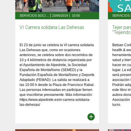
SERVICIOS SOCIALES, FAMILIA Y MAYORES
23/06/2019
10:00
VI Carrera solidaria Las Dehesas
Tejer par
“Tejiendo
El 23 de junio se celebra la VI carrera solidaria
Betsan Corkh
Las Dehesas que, como en ocasiones
health & we
anteriores, se celebra sobre dos recorridos de
herramienta
10 y 4 kilómetros de distancia organizada por
salud y bie
el Ayuntamiento de Alpedrete, la Sociedad
hacer en cu
Española de Montañismo (SEMED) y la
lugar. La e
Fundación Española de Montañismo y Deporte
será presen
Adaptado (FEMAD). La salida se realizará a
asociación 
las 10:00 h desde la Plaza de Francisco Rabal.
Podrán adq
Las personas interesadas en participar tienen
este libro i
que inscribirse previamente. Más información:
autora dona
https://www.alpedrete.es/vi-carrera-solidaria-
Asociación 
las-dehesas/
lucro.
+