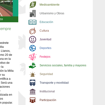
Medioambiente
Urbanismo y Obras
:59
Educación
Siempre
Cultura
Juventud
pedrete
illa
Deportes
 Llanos,
ximo 20 de
Festejos
ana en la
etivo de
Servicios sociales, familia y mayores
 la
ión la Milla
Seguridad
r su
ntífica a
. Será una
Transporte y movilidad
taciones
e
Institucional
lizada en
tos
Participación
ón popular.