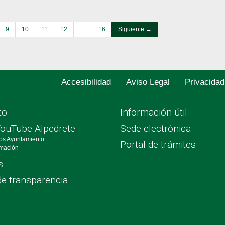
9
10
11
12
…
16
Siguiente →
Accesibilidad
Aviso Legal
Privacidad
to
Información útil
YouTube Alpedrete
Sede electrónica
os Ayuntamiento
Portal de trámites
rmación
s
de transparencia