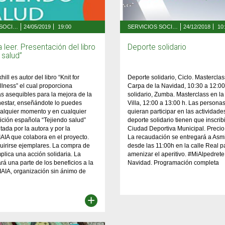
SERVICIOS SOCIALES, FAMILIA Y MAYORES
24/05/2019
19:00
SERVICIOS SOCIALES, FAMILIA Y MAYORES
24/12/2018
10
a leer. Presentación del libro
Deporte solidario
 salud”
ill es autor del libro “Knit for
Deporte solidario, Ciclo. Masterclas
llness” el cual proporciona
Carpa de la Navidad, 10:30 a 12:00
s asequibles para la mejora de la
solidario, Zumba. Masterclass en la
nestar, enseñándote lo puedes
Villa, 12:00 a 13:00 h. Las persona
alquier momento y en cualquier
quieran participar en las actividade
dición española “Tejiendo salud”
deporte solidario tienen que inscrib
tada por la autora y por la
Ciudad Deportiva Municipal. Precio,
IAIA que colabora en el proyecto.
La recaudación se entregará a Asmi
uirirse ejemplares. La compra de
desde las 11:00h en la calle Real p
mplica una acción solidaria. La
amenizar el aperitivo. #MiAlpedrete
rá una parte de los beneficios a la
Navidad. Programación completa
IAIA, organización sin ánimo de
+