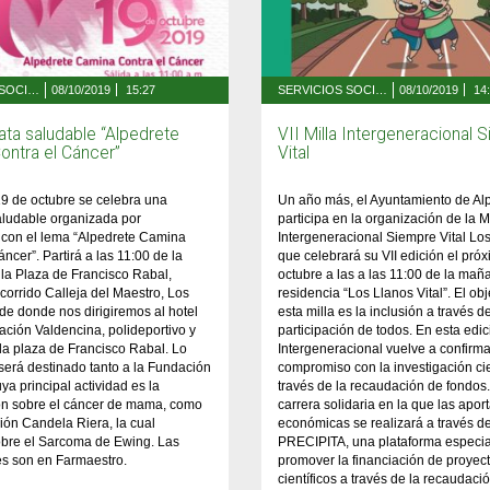
SERVICIOS SOCIALES, FAMILIA Y MAYORES
08/10/2019
15:27
SERVICIOS SOCIALES, FAMILIA Y MAYORES
08/10/2019
14
ata saludable “Alpedrete
VII Milla Intergeneracional 
ontra el Cáncer”
Vital
9 de octubre se celebra una
Un año más, el Ayuntamiento de Al
aludable organizada por
participa en la organización de la M
 con el lema “Alpedrete Camina
Intergeneracional Siempre Vital Los
ncer”. Partirá a las 11:00 de la
que celebrará su VII edición el pró
la Plaza de Francisco Rabal,
octubre a las a las 11:00 de la mañ
ecorrido Calleja del Maestro, Los
residencia “Los Llanos Vital”. El obj
de donde nos dirigiremos al hotel
esta milla es la inclusión a través de
ación Valdencina, polideportivo y
participación de todos. En esta edic
 la plaza de Francisco Rabal. Lo
Intergeneracional vuelve a confirma
erá destinado tanto a la Fundación
compromiso con la investigación cie
a principal actividad es la
través de la recaudación de fondos
ión sobre el cáncer de mama, como
carrera solidaria en la que las apor
ión Candela Riera, la cual
económicas se realizará a través d
obre el Sarcoma de Ewing. Las
PRECIPITA, una plataforma especia
es son en Farmaestro.
promover la financiación de proyec
científicos a través de la recaudaci