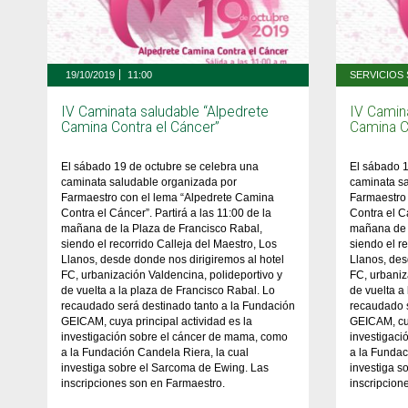
19/10/2019
11:00
IV Caminata saludable “Alpedrete
IV Camin
Camina Contra el Cáncer”
Camina C
El sábado 19 de octubre se celebra una
El sábado 1
caminata saludable organizada por
caminata s
Farmaestro con el lema “Alpedrete Camina
Farmaestro
Contra el Cáncer”. Partirá a las 11:00 de la
Contra el Cá
mañana de la Plaza de Francisco Rabal,
mañana de 
siendo el recorrido Calleja del Maestro, Los
siendo el r
Llanos, desde donde nos dirigiremos al hotel
Llanos, des
FC, urbanización Valdencina, polideportivo y
FC, urbaniz
de vuelta a la plaza de Francisco Rabal. Lo
de vuelta a
recaudado será destinado tanto a la Fundación
recaudado s
GEICAM, cuya principal actividad es la
GEICAM, cuy
investigación sobre el cáncer de mama, como
investigac
a la Fundación Candela Riera, la cual
a la Fundac
investiga sobre el Sarcoma de Ewing. Las
investiga s
inscripciones son en Farmaestro.
inscripcion