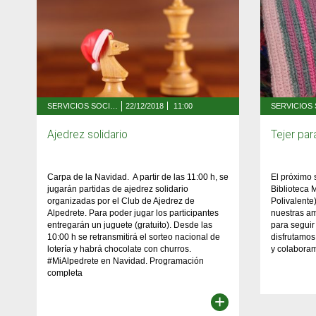
SERVICIOS SOCIALES, FAMILIA Y MAYORES
22/12/2018
11:00
Ajedrez solidario
Tejer par
Carpa de la Navidad. A partir de las 11:00 h, se
El próximo 
jugarán partidas de ajedrez solidario
Biblioteca 
organizadas por el Club de Ajedrez de
Polivalent
Alpedrete. Para poder jugar los participantes
nuestras am
entregarán un juguete (gratuito). Desde las
para seguir
10:00 h se retransmitirá el sorteo nacional de
disfrutamos
lotería y habrá chocolate con churros.
y colaboram
#MiAlpedrete en Navidad. Programación
completa
+