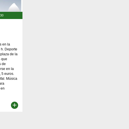
:30
s en la
 h. Deporte
 plaza de la
s que
s de
irse en la
 5 euros.
fal. Música
ara
 en
+