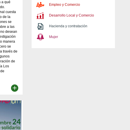
n a qué
Empleo y Comercio
ido.
onal cuesta
Desarrollo Local y Comercio
o de la
iones se
Hacienda y contratación
ubre a las
o no desean
vestigación
Mujer
omo manera
 cero se
a través de
algunos
bración de
ía Los
 de
+