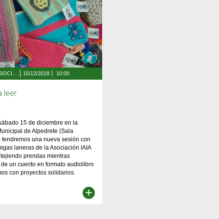
SERVICIOS SOCIALES, FAMILIA Y MAYORES
15/12/2018
10:00
a leer
sábado 15 de diciembre en la
Municipal de Alpedrete (Sala
e) tendremos una nueva sesión con
igas laneras de la Asociación IAIA
 tejiendo prendas mientras
 de un cuento en formato audiolibro
os con proyectos solidarios.
+