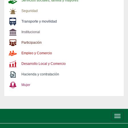
Servicios sociales, familia y mayores
Seguridad
Transporte y movilidad
Institucional
Participación
Empleo y Comercio
Desarrollo Local y Comercio
Hacienda y contratación
Mujer
Conm
de