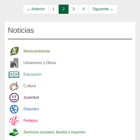
← Anterior
1
2
3
4
Siguiente →
Noticias
Medioambiente
Urbanismo y Obras
Educación
Cultura
Juventud
Deportes
Festejos
Servicios sociales, familia y mayores