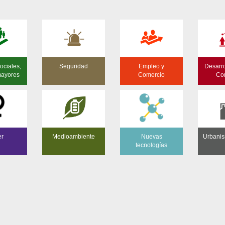
ociales,
Seguridad
Empleo y
Desarro
mayores
Comercio
Co
er
Medioambiente
Nuevas
Urbanis
tecnologías