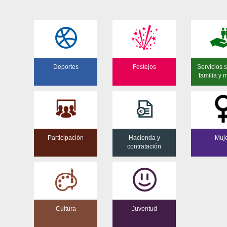
Deportes
Festejos
Servicios s
familia y 
Participación
Hacienda y
Muj
contratación
Cultura
Juventud