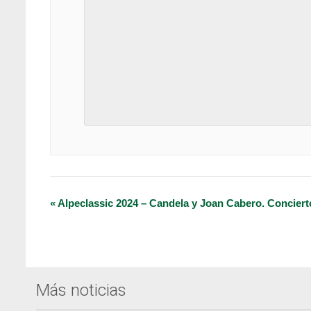
Navegación
«
Alpeclassic 2024 – Candela y Joan Cabero. Concierto
del
Evento
Más noticias