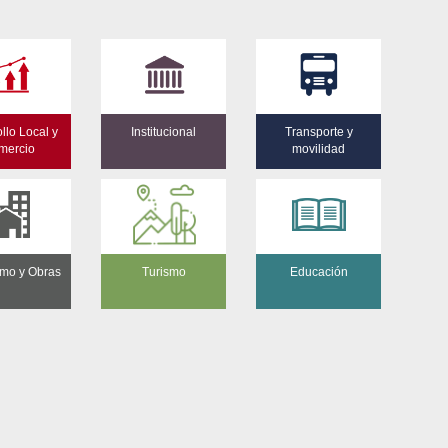
llo Local y
Institucional
Transporte y
mercio
movilidad
mo y Obras
Turismo
Educación