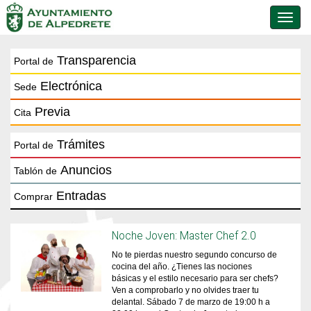
Conmu
de
naveg
Transparencia
Portal de
Electrónica
Sede
Previa
Cita
Trámites
Portal de
Anuncios
Tablón de
Entradas
Comprar
Noche Joven: Master Chef 2.0
No te pierdas nuestro segundo concurso de
cocina del año. ¿Tienes las nociones
básicas y el estilo necesario para ser chefs?
Ven a comprobarlo y no olvides traer tu
delantal. Sábado 7 de marzo de 19:00 h a