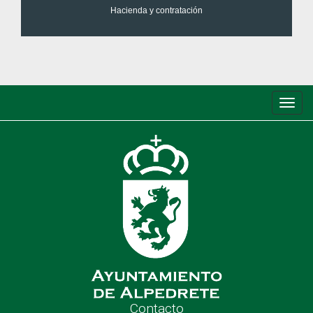
Hacienda y contratación
Conm
de
nave
Contacto