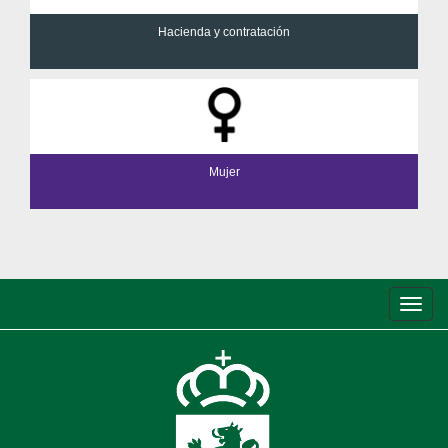
Hacienda y contratación
Mujer
Conm
de
nave