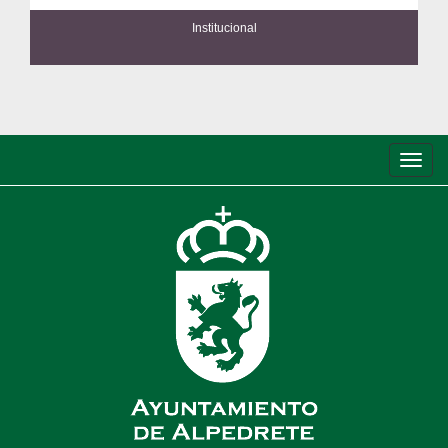
Institucional
Conm
de
nave