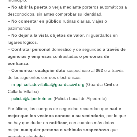
municipio.
–
No abrir la puerta
o verja mediante porteros automáticos a
desconocidos, sin antes comprobar su identidad.
–
No comentar en público
rutinas diarias, viajes o
patrimonios.
–
No dejar a la vista objetos de valor
, ni guardarlos en
lugares lógicos.
–
Contratar personal
doméstico y de seguridad
a través de
agencias y empresas
contrastadas
o personas de
confianza
.
–
Comunicar cualquier dato
sospechoso al
062
o a través
de los siguientes correos electrónicos:
–
m-ppl-colladovillalba@guardiacivil.org
(Guardia Civil de
Collado Villalba)
–
policía@alpedrete.es
(Policía Local de Alpedrete)
Por último, los cuerpos de seguridad recuerdan que
nadie
mejor que los vecinos conoce a su vecindario
, por lo que
no hay que dudar en
notificar
, con cuantos más datos
mejor,
cualquier persona o vehículo sospechoso
que
merodee alrededor.