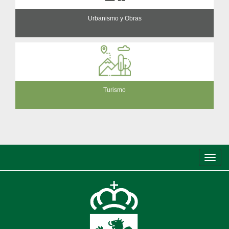
Urbanismo y Obras
Turismo
Conm
de
nave