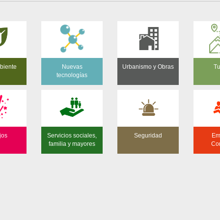
biente
Nuevas
Urbanismo y Obras
Tu
tecnologías
jos
Servicios sociales,
Seguridad
Em
familia y mayores
Co