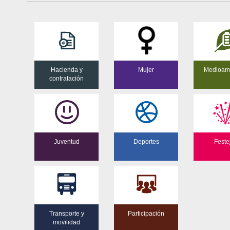
Hacienda y
Mujer
Medioam
contratación
Juventud
Deportes
Feste
Transporte y
Participación
movilidad