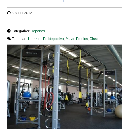
30 abril 2018
TWEET
Categorías:
Deportes
Etiquetas:
Horarios
,
Polideportivo
,
Mayo
,
Precios
,
Clases