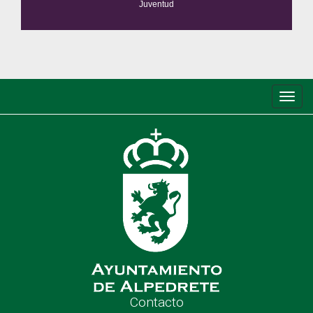
Juventud
Conm
de
nave
Contacto