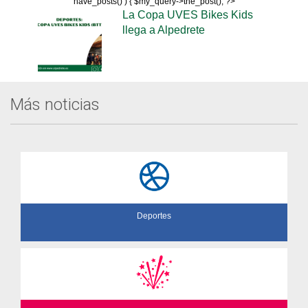
have_posts() ) { $my_query->the_post(); ?>
La Copa UVES Bikes Kids
llega a Alpedrete
Más noticias
Deportes