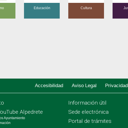
su pasaporte y obtener un premio p
 pop rock a […]
¿Cuánto dura? El evento se dividirá
smo
Educación
Cultura
Ju
Viernes 7 de junio […]
Accesibilidad
Aviso Legal
Privacidad
to
Información útil
YouTube Alpedrete
Sede electrónica
os Ayuntamiento
Portal de trámites
rmación