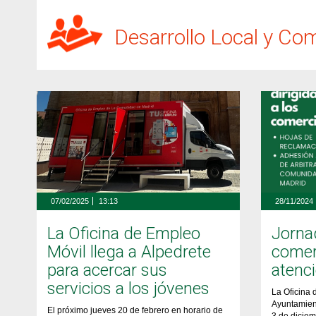
Desarrollo Local y Co
07/02/2025
13:13
28/11/2024
La Oficina de Empleo
Jorna
Móvil llega a Alpedrete
comerc
para acercar sus
atenc
servicios a los jóvenes
La Oficina 
Ayuntamient
El próximo jueves 20 de febrero en horario de
3 de diciem