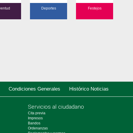
ibérica: patata […]
or ello.
 en 2 dias:
ventud
Deportes
Festejos
Condiciones Generales
Histórico Noticias
Servicios al ciudadano
Cita previa
Impresos
Bandos
Ordenanzas