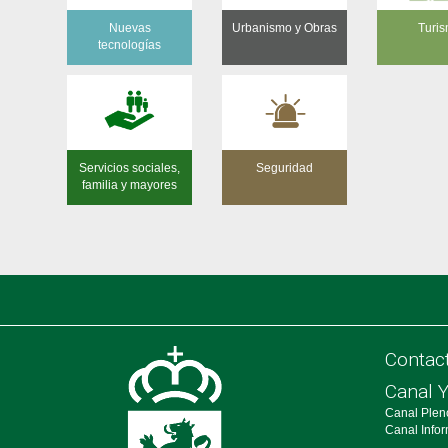
#feriatapaalpedrete: […]
h Concierto
Nuevas
Urbanismo y Obras
Turi
tecnologías
Servicios sociales,
Seguridad
familia y mayores
Contac
Canal 
Canal Plen
Canal Info