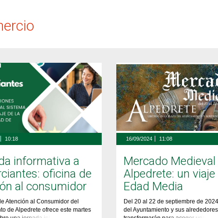
mercio
10:18
16/09/2024
11:08
da informativa a
Mercado Medieval
iantes: oficina de
Alpedrete: un viaje 
ión al consumidor
Edad Media
de Atención al Consumidor del
Del 20 al 22 de septiembre de 2024
o de Alpedrete ofrece este martes
del Ayuntamiento y sus alrededores
bre una jornada informativa
transformarán para acoger una nue