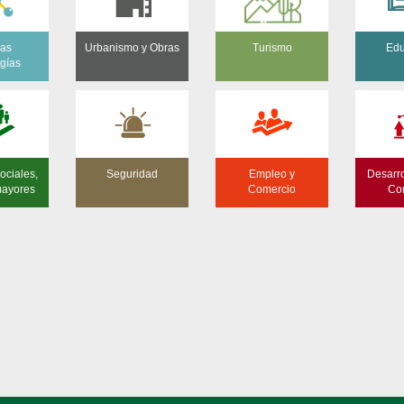
as
Urbanismo y Obras
Turismo
Edu
ogías
ociales,
Seguridad
Empleo y
Desarro
mayores
Comercio
Co