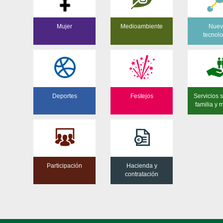
Mujer
Medioambiente
Nuev
tecnol
Deportes
Festejos
Servicios s
familia y 
Participación
Hacienda y
contratación