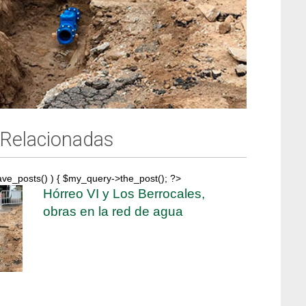
 Relacionadas
ave_posts() ) { $my_query->the_post(); ?>
Hórreo VI y Los Berrocales,
obras en la red de agua