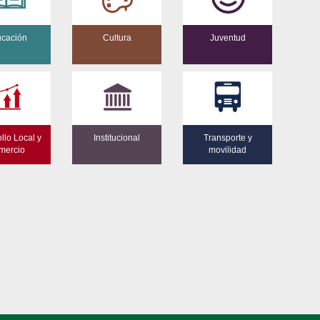
cación
Cultura
Juventud
llo Local y
Institucional
Transporte y
mercio
movilidad