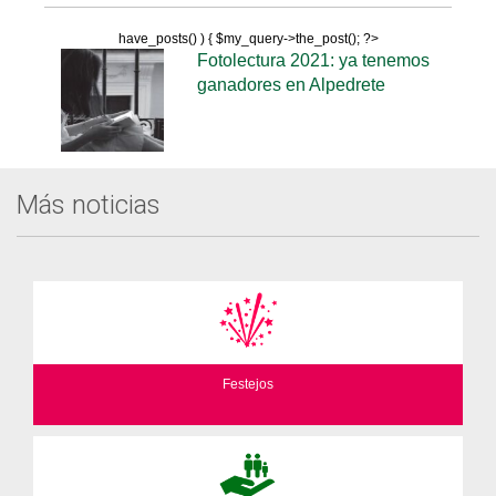
have_posts() ) { $my_query->the_post(); ?>
Fotolectura 2021: ya tenemos
ganadores en Alpedrete
Más noticias
Festejos