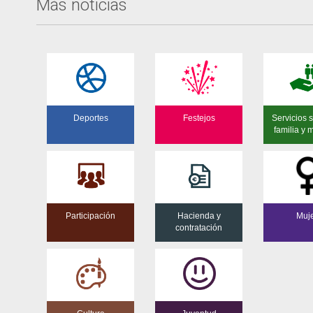
Más noticias
Deportes
Festejos
Servicios s
familia y 
Participación
Hacienda y
Muj
contratación