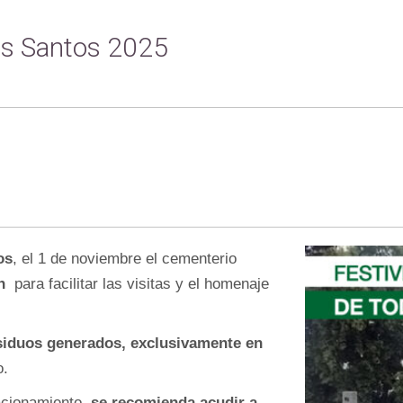
os Santos 2025
T
W
EE
T
os
, el 1 de noviembre el cementerio
h
para facilitar las visitas y el homenaje
siduos generados, exclusivamente en
o.
acionamiento,
se recomienda acudir a