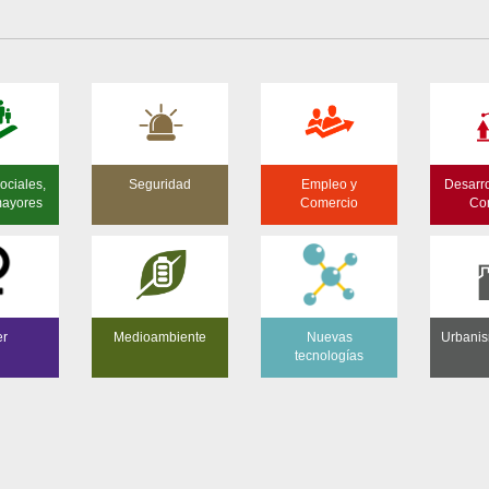
ociales,
Seguridad
Empleo y
Desarro
mayores
Comercio
Co
er
Medioambiente
Nuevas
Urbanis
tecnologías