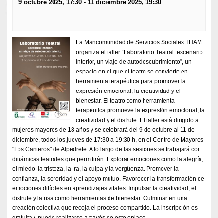
9 octubre 2025, 17:30
-
11 diciembre 2025, 19:30
La Mancomunidad de Servicios Sociales THAM
organiza el taller “Laboratorio Teatral: escenario
interior, un viaje de autodescubrimiento”, un
espacio en el que el teatro se convierte en
herramienta terapéutica para promover la
expresión emocional, la creatividad y el
bienestar. El teatro como herramienta
terapéutica promueve la expresión emocional, la
creatividad y el disfrute. El taller está dirigido a
mujeres mayores de 18 años y se celebrará del 9 de octubre al 11 de
diciembre, todos los.jueves de 17:30 a 19:30 h, en el Centro de Mayores
"Los Canteros" de Alpedrete A lo largo de las sesiones se trabajará con
dinámicas teatrales que permitirán: Explorar emociones como la alegría,
el miedo, la tristeza, la ira, la culpa y la vergüenza. Promover la
confianza, la sororidad y el apoyo mutuo. Favorecer la transformación de
emociones difíciles en aprendizajes vitales. Impulsar la creatividad, el
disfrute y la risa como herramientas de bienestar. Culminar en una
creación colectiva que recoja el proceso compartido. La inscripción es
gratuita y puede realizarse a través de este enlace