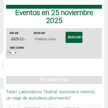
Eventos en 25 noviembre
2025
Navegación
Búsqueda
Navegación
DÍA DE
BUSCAR
de
de
de
Eventos
búsqueda
vistas
VER COMO
de
y
Evento
vistas
de
Eventos
EN MARCHA
Taller Laboratorio Teatral: escenario interior,
un viaje de autodescubrimiento”