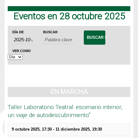
Eventos en 28 octubre 2025
Navegación
Búsqueda
Navegación
DÍA DE
BUSCAR
de
de
de
Eventos
búsqueda
vistas
VER COMO
de
y
Evento
vistas
de
Eventos
EN MARCHA
Taller Laboratorio Teatral: escenario interior,
un viaje de autodescubrimiento”
9 octubre 2025, 17:30
-
11 diciembre 2025, 19:30