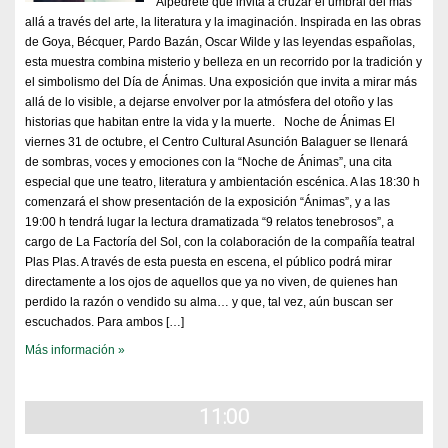
Alpedrete que invita a cruzar el umbral del más
allá a través del arte, la literatura y la imaginación. Inspirada en las obras
de Goya, Bécquer, Pardo Bazán, Oscar Wilde y las leyendas españolas,
esta muestra combina misterio y belleza en un recorrido por la tradición y
el simbolismo del Día de Ánimas. Una exposición que invita a mirar más
allá de lo visible, a dejarse envolver por la atmósfera del otoño y las
historias que habitan entre la vida y la muerte. Noche de Ánimas El
viernes 31 de octubre, el Centro Cultural Asunción Balaguer se llenará
de sombras, voces y emociones con la “Noche de Ánimas”, una cita
especial que une teatro, literatura y ambientación escénica. A las 18:30 h
comenzará el show presentación de la exposición “Ánimas”, y a las
19:00 h tendrá lugar la lectura dramatizada “9 relatos tenebrosos”, a
cargo de La Factoría del Sol, con la colaboración de la compañía teatral
Plas Plas. A través de esta puesta en escena, el público podrá mirar
directamente a los ojos de aquellos que ya no viven, de quienes han
perdido la razón o vendido su alma… y que, tal vez, aún buscan ser
escuchados. Para ambos […]
Más información »
11:00