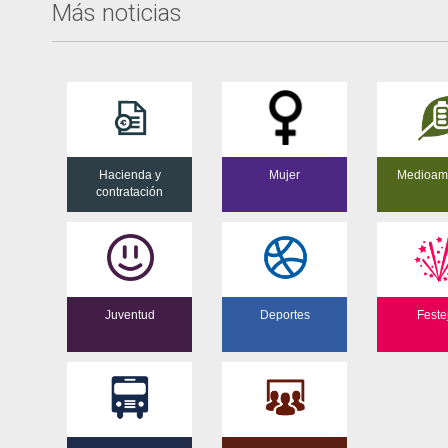
Más noticias
Hacienda y
Mujer
Medioam
contratación
Juventud
Deportes
Feste