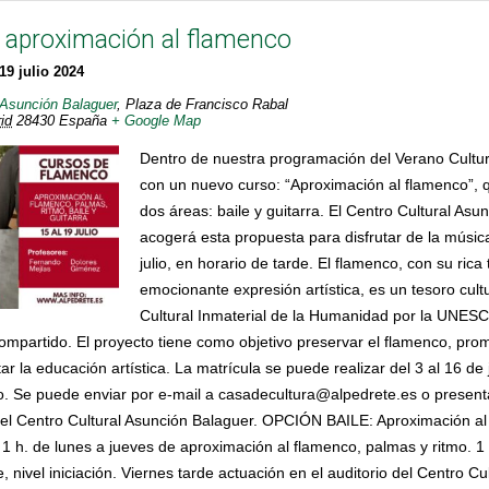
 aproximación al flamenco
19 julio 2024
 Asunción Balaguer
,
Plaza de Francisco Rabal
id
28430
España
+ Google Map
Dentro de nuestra programación del Verano Cultu
con un nuevo curso: “Aproximación al flamenco”, q
dos áreas: baile y guitarra. El Centro Cultural Asu
acogerá esta propuesta para disfrutar de la música
julio, en horario de tarde. El flamenco, con su rica 
emocionante expresión artística, es un tesoro cult
Cultural Inmaterial de la Humanidad por la UNES
mpartido. El proyecto tiene como objetivo preservar el flamenco, prom
tar la educación artística. La matrícula se puede realizar del 3 al 16 de
io. Se puede enviar por e-mail a casadecultura@alpedrete.es o present
 del Centro Cultural Asunción Balaguer. OPCIÓN BAILE: Aproximación a
: 1 h. de lunes a jueves de aproximación al flamenco, palmas y ritmo. 1
e, nivel iniciación. Viernes tarde actuación en el auditorio del Centro Cu