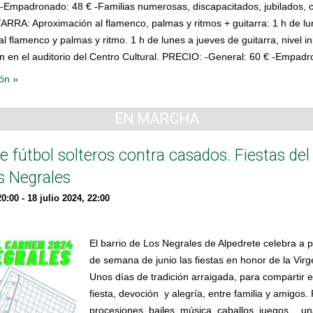
 -Empadronado: 48 € -Familias numerosas, discapacitados, jubilados, c
RA: Aproximación al flamenco, palmas y ritmos + guitarra: 1 h de lu
l flamenco y palmas y ritmo. 1 h de lunes a jueves de guitarra, nivel in
ón en el auditorio del Centro Cultural. PRECIO: -General: 60 € -Empad
ón »
EN MARCHA
de fútbol solteros contra casados. Fiestas d
s Negrales
20:00
-
18 julio 2024, 22:00
El barrio de Los Negrales de Alpedrete celebra a par
de semana de junio las fiestas en honor de la Vir
Unos días de tradición arraigada, para compartir
fiesta, devoción y alegría, entre familia y amigos
procesiones, bailes, música, caballos, juegos… u