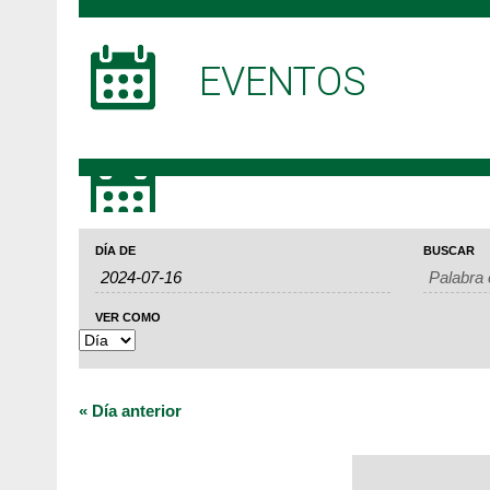
EVENTOS
Búsqueda
Navegación
Navegación
DÍA DE
BUSCAR
de
de
de
Eventos
búsqueda
vistas
VER COMO
y
de
vistas
Evento
«
Día anterior
de
Eventos