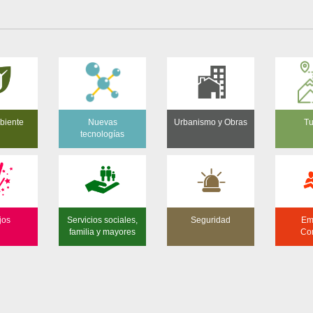
biente
Nuevas
Urbanismo y Obras
Tu
tecnologías
jos
Servicios sociales,
Seguridad
Em
familia y mayores
Co