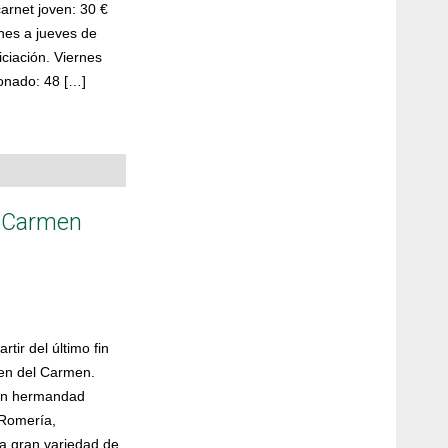
arnet joven: 30 €
nes a jueves de
iciación. Viernes
ronado: 48 […]
el Carmen
tir del último fin
gen del Carmen.
 en hermandad
. Romería,
na gran variedad de