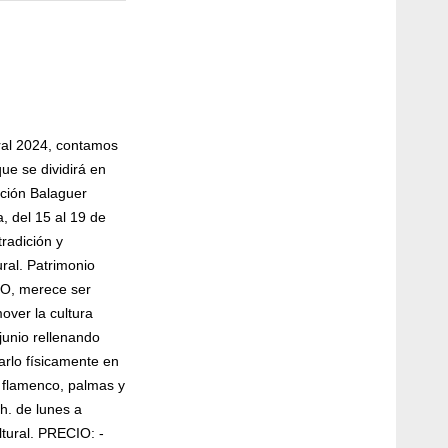
ral 2024, contamos
ue se dividirá en
nción Balaguer
, del 15 al 19 de
tradición y
ural. Patrimonio
CO, merece ser
over la cultura
 junio rellenando
arlo físicamente en
l flamenco, palmas y
 h. de lunes a
ltural. PRECIO: -