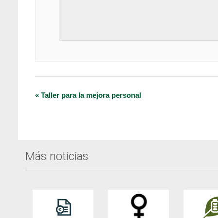
Navegación
«
Taller para la mejora personal
del
Evento
Más noticias