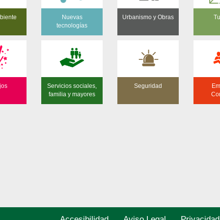
biente
Nuevas
Urbanismo y Obras
Tu
tecnologías
jos
Servicios sociales,
Seguridad
Em
familia y mayores
Co
Accesibilidad
Aviso Legal
Privacidad