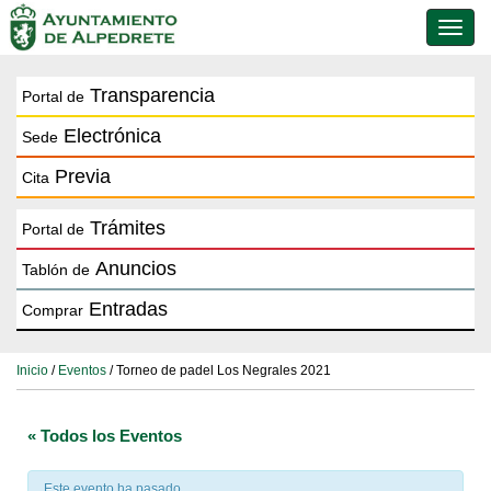
Conmu
de
naveg
Transparencia
Portal de
Electrónica
Sede
Previa
Cita
Trámites
Portal de
Anuncios
Tablón de
Entradas
Comprar
Inicio
/
Eventos
/ Torneo de padel Los Negrales 2021
« Todos los Eventos
Este evento ha pasado.