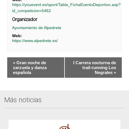
https://youevent.es/sport/Tabla_FichaEventoDeportivo.asp?
id_competicion=5462
Organizador
Ayuntamiento de Alpedrete
Web:
https://www.alpedrete.es/
Navegación
«
Gran noche de
I Carrera nocturna de
del
zarzuela y danza
trail-running Los
española
Negrales
»
Evento
Más noticias