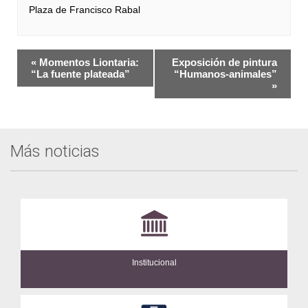
Plaza de Francisco Rabal
Navegación
«
Momentos Liontaria:
Exposición de pintura
del
“La fuente plateada”
“Humanos-animales”
»
Evento
Más noticias
Institucional