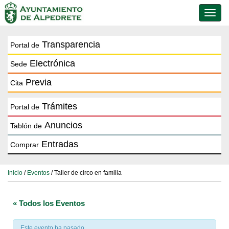
Conmu
de
naveg
Transparencia
Portal de
Electrónica
Sede
Previa
Cita
Trámites
Portal de
Anuncios
Tablón de
Entradas
Comprar
Inicio
/
Eventos
/ Taller de circo en familia
« Todos los Eventos
Este evento ha pasado.