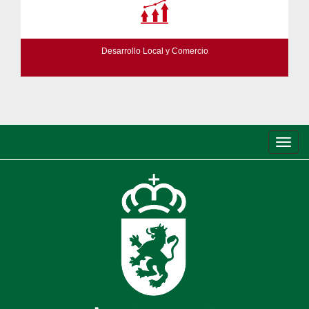
Desarrollo Local y Comercio
Conm
de
nave