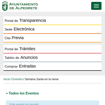
Conmu
de
naveg
Transparencia
Portal de
Electrónica
Sede
Previa
Cita
Trámites
Portal de
Anuncios
Tablón de
Entradas
Comprar
Inicio
/
Eventos
/ Semana Santa en la nieve
« Todos los Eventos
Este evento ha pasado.