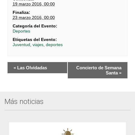
19 marzo 2016, 00:00
Finaliza:
23 marzo 2016, 00:00
Categoría del Evento:
Deportes
Etiquetas del Evento:
Juventud
,
viajes
,
deportes
Navegación
«
Las Olvidadas
Concierto de Semana
del
Santa
»
Evento
Más noticias