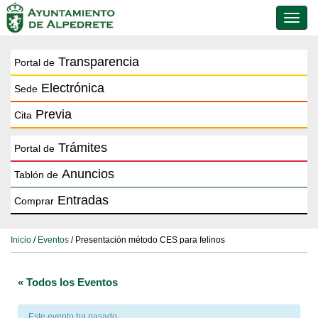
Conmu
de
naveg
Transparencia
Portal de
Electrónica
Sede
Previa
Cita
Trámites
Portal de
Anuncios
Tablón de
Entradas
Comprar
Inicio
/
Eventos
/ Presentación método CES para felinos
« Todos los Eventos
Este evento ha pasado.