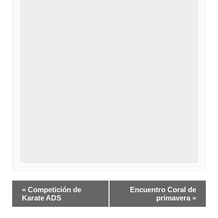
Navegación
«
Competición de
Encuentro Coral de
del
Karate ADS
primavera
»
Evento